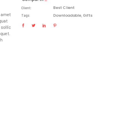
Best Client
Client:
t amet
Downloadable
Gifts
Tags:
equat
sollic
iquet.
bh