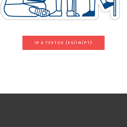
_
_
IR A TEXTOS (ES/IN/PT)
_