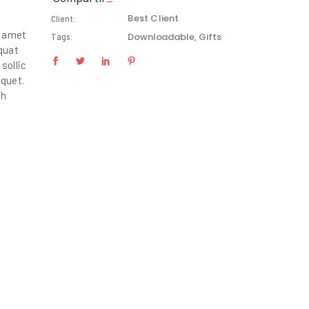
Best Client
Client:
t amet
Downloadable
Gifts
Tags:
equat
sollic
iquet.
bh