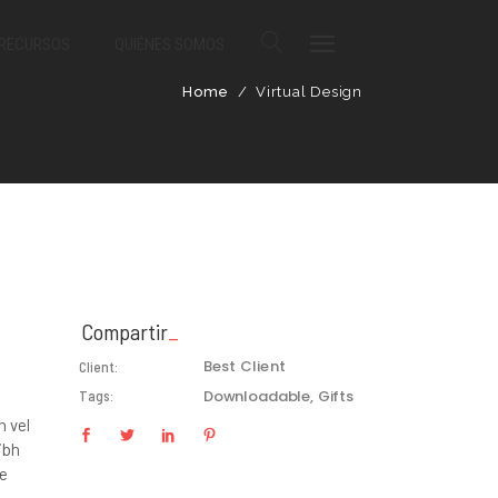
 RECURSOS
QUIÉNES SOMOS
Home
/
Virtual Design
Compartir
Best Client
Client:
Downloadable
Gifts
Tags:
h vel
ibh
ne