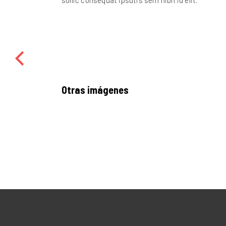
sollic consequat ipsutis sem nibh id elit.
Otras imágenes