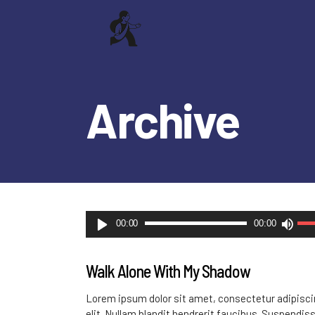
Archive
Reproductor
Util
00:00
00:00
de
las
audio
tecl
Walk Alone With My Shadow
de
flec
Lorem ipsum dolor sit amet, consectetur adipisc
arri
elit. Nullam blandit hendrerit faucibus. Suspendis