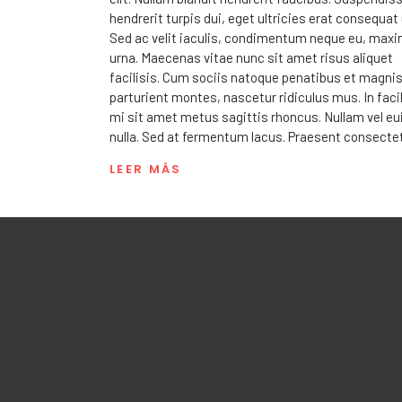
par
hendrerit turpis dui, eget ultricies erat consequat 
aum
Sed ac velit iaculis, condimentum neque eu, max
o
urna. Maecenas vitae nunc sit amet risus aliquet
dism
facilisis. Cum sociis natoque penatibus et magnis
el
parturient montes, nascetur ridiculus mus. In facil
vol
mi sit amet metus sagittis rhoncus. Nullam vel e
nulla. Sed at fermentum lacus. Praesent consecte
LEER MÁS