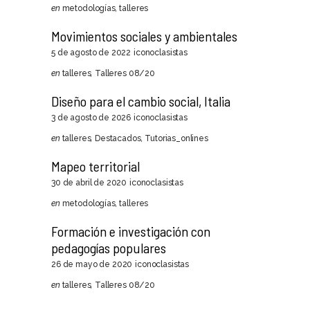
en
metodologías
,
talleres
Movimientos sociales y ambientales
5 de agosto de 2022
iconoclasistas
en
talleres
,
Talleres 08/20
Diseño para el cambio social, Italia
3 de agosto de 2026
iconoclasistas
en
talleres
,
Destacados
,
Tutorias_onlines
Mapeo territorial
30 de abril de 2020
iconoclasistas
en
metodologías
,
talleres
Formación e investigación con
pedagogías populares
26 de mayo de 2020
iconoclasistas
en
talleres
,
Talleres 08/20