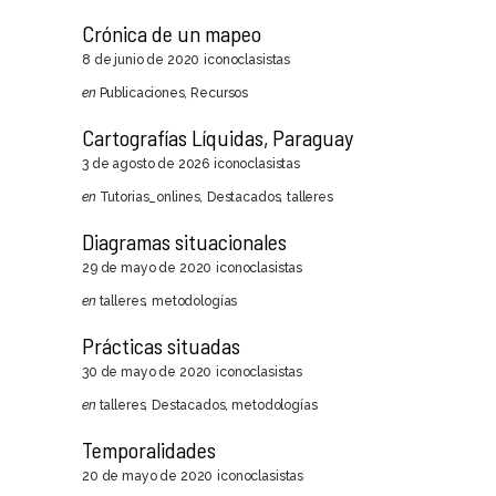
Crónica de un mapeo
8 de junio de 2020
iconoclasistas
en
Publicaciones
,
Recursos
Cartografías Líquidas, Paraguay
3 de agosto de 2026
iconoclasistas
en
Tutorias_onlines
,
Destacados
,
talleres
Diagramas situacionales
29 de mayo de 2020
iconoclasistas
en
talleres
,
metodologías
Prácticas situadas
30 de mayo de 2020
iconoclasistas
en
talleres
,
Destacados
,
metodologías
Temporalidades
20 de mayo de 2020
iconoclasistas