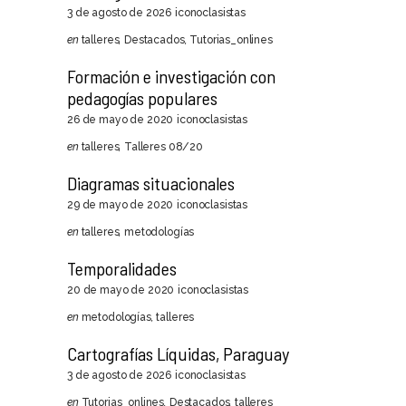
3 de agosto de 2026
iconoclasistas
en
talleres
,
Destacados
,
Tutorias_onlines
Formación e investigación con
pedagogías populares
26 de mayo de 2020
iconoclasistas
en
talleres
,
Talleres 08/20
Diagramas situacionales
29 de mayo de 2020
iconoclasistas
en
talleres
,
metodologías
Temporalidades
20 de mayo de 2020
iconoclasistas
en
metodologías
,
talleres
Cartografías Líquidas, Paraguay
3 de agosto de 2026
iconoclasistas
en
Tutorias_onlines
,
Destacados
,
talleres