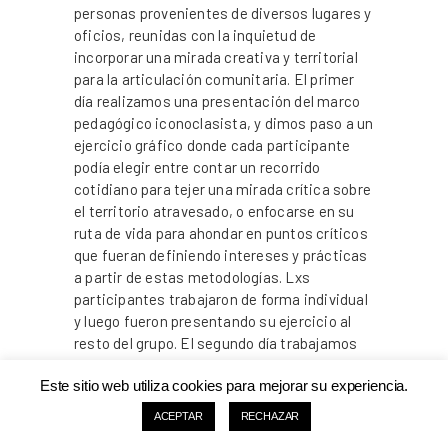
personas provenientes de diversos lugares y
oficios, reunidas con la inquietud de
incorporar una mirada creativa y territorial
para la articulación comunitaria. El primer
día realizamos una presentación del marco
pedagógico iconoclasista, y dimos paso a un
ejercicio gráfico donde cada participante
podía elegir entre contar un recorrido
cotidiano para tejer una mirada crítica sobre
el territorio atravesado, o enfocarse en su
ruta de vida para ahondar en puntos críticos
que fueran definiendo intereses y prácticas
a partir de estas metodologías. Lxs
participantes trabajaron de forma individual
y luego fueron presentando su ejercicio al
resto del grupo. El segundo día trabajamos
con el ejercicio del fuego, con el objetivo de
Este sitio web utiliza cookies para mejorar su experiencia.
realizar una mirada a vuelo de pájaro sobre el
territorio, y organizar las inquietudes e
ACEPTAR
RECHAZAR
intereses que cada unx traía en relación al