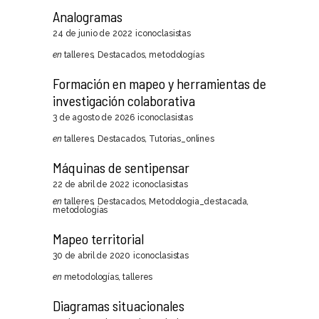
Analogramas
24 de junio de 2022
iconoclasistas
en
talleres
,
Destacados
,
metodologías
Formación en mapeo y herramientas de
investigación colaborativa
3 de agosto de 2026
iconoclasistas
en
talleres
,
Destacados
,
Tutorias_onlines
Máquinas de sentipensar
22 de abril de 2022
iconoclasistas
en
talleres
,
Destacados
,
Metodologia_destacada
,
metodologías
Mapeo territorial
30 de abril de 2020
iconoclasistas
en
metodologías
,
talleres
Diagramas situacionales